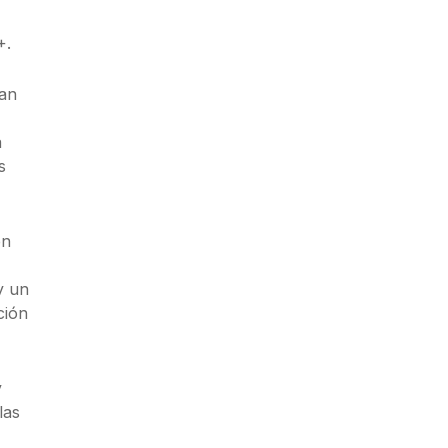
+.
van
a
s
en
y un
ción
y
las