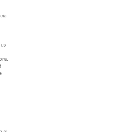
cia
0
sus
ora.
d
e
n el