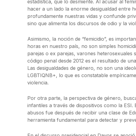
estadística, que lo desmiente. Al acusar al femi
hacer a un lado la enorme desigualdad entre h
profundamente nuestras vidas y confunde privil
sino que alimenta los discursos de odio y la vio
Asimismo, la noción de “femicidio”, es importan
horas en nuestro país, no son simples homicid
parejas o ex parejas, varones heterosexuales s
código penal desde 2012 es el resultado de una
Las desigualdades de género, no son una ideol
LGBTIQNB+, lo que es constatable empíricamente
violencia.
Por otra parte, la perspectiva de género, busca
infantiles a través de dispositivos como la ES
abusos fue después de recibir una clase de Edu
herramienta fundamental para detectar y preven
En el discurso presidencial en Davos se asoció