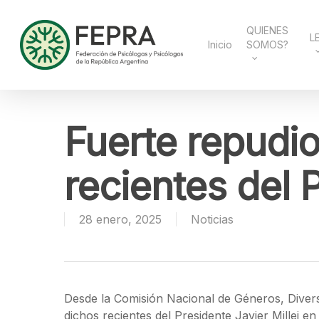
Skip
to
main
QUIENES
L
content
Inicio
SOMOS?
Fuerte repudio
recientes del 
28 enero, 2025
Noticias
Desde la Comisión Nacional de Géneros, Divers
dichos recientes del Presidente Javier Millei 