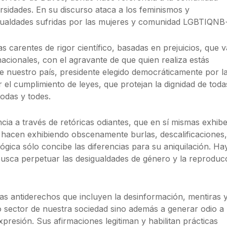
sidades. En su discurso ataca a los feminismos y
igualdades sufridas por las mujeres y comunidad LGBTIQNB
s carentes de rigor científico, basadas en prejuicios, que 
nacionales, con el agravante de que quien realiza estás
de nuestro país, presidente elegido democráticamente por l
 el cumplimiento de leyes, que protejan la dignidad de toda
todas y todes.
encia a través de retóricas odiantes, que en sí mismas exhib
o hacen exhibiendo obscenamente burlas, descalificaciones,
lógica sólo concibe las diferencias para su aniquilación. Ha
usca perpetuar las desigualdades de género y la reproduc
s antiderechos que incluyen la desinformación, mentiras 
sector de nuestra sociedad sino además a generar odio a 
xpresión. Sus afirmaciones legitiman y habilitan prácticas