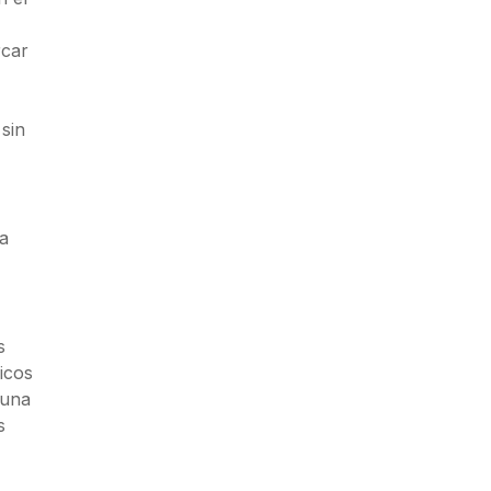
rcar
sin
la
s
icos
 una
s