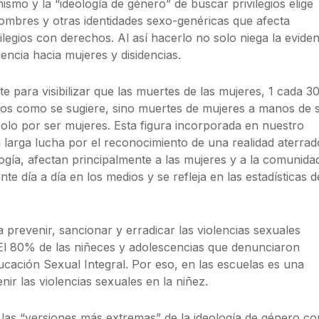
nismo y la “ideología de género” de buscar privilegios elige
ombres y otras identidades sexo-genéricas que afecta
egios con derechos. Al así hacerlo no solo niega la eviden
lencia hacia mujeres y disidencias.
te para visibilizar que las muertes de las mujeres, 1 cada 3
ios como se sugiere, sino muertes de mujeres a manos de 
olo por ser mujeres. Esta figura incorporada en nuestro
 larga lucha por el reconocimiento de una realidad aterrad
ogía, afectan principalmente a las mujeres y a la comunida
 día a día en los medios y se refleja en las estadísticas d
 prevenir, sancionar y erradicar las violencias sexuales
I. El 80% de las niñeces y adolescencias que denunciaron
cación Sexual Integral. Por eso, en las escuelas es una
ir las violencias sexuales en la niñez.
 las “versiones más extremas” de la ideología de género co