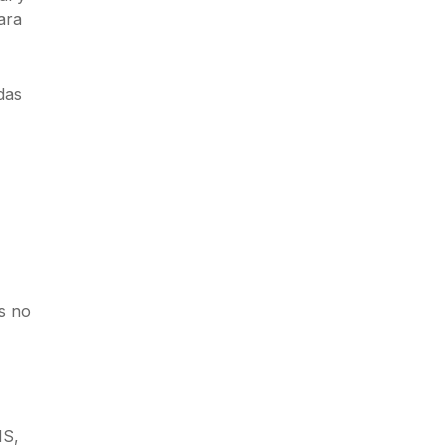
ara
das
s no
MS,