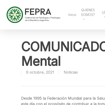
Skip
to
main
QUIENES
L
content
Inicio
SOMOS?
COMUNICADO /
Mental
9 octubre, 2021
Noticias
Desde 1995 la Federación Mundial para la Salud
este día con el propósito de contribuir a la t