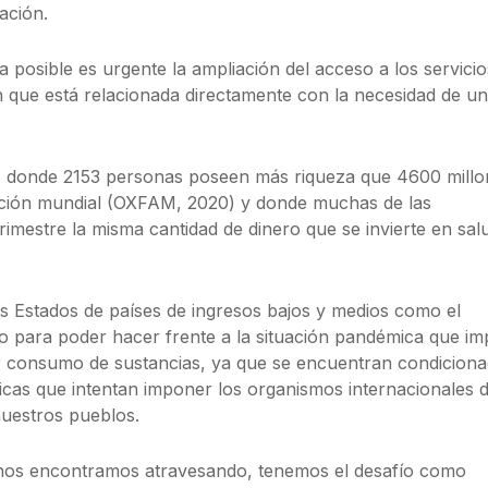
ación.
 posible es urgente la ampliación del acceso a los servicio
n que está relacionada directamente con la necesidad de u
 donde 2153 personas poseen más riqueza que 4600 millo
ación mundial (OXFAM, 2020) y donde muchas de las
imestre la misma cantidad de dinero que se invierte en sal
los Estados de países de ingresos bajos y medios como el
 para poder hacer frente a la situación pandémica que imp
r consumo de sustancias, ya que se encuentran condicion
icas que intentan imponer los organismos internacionales 
nuestros pueblos.
e nos encontramos atravesando, tenemos el desafío como