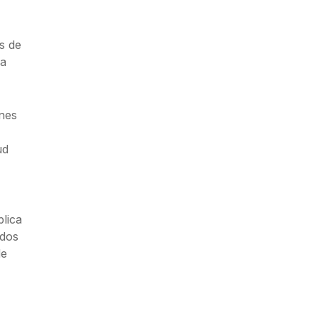
s de
na
nes
ud
lica
ados
de