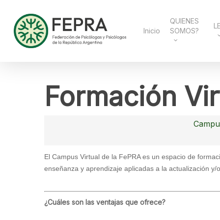
Skip
to
main
QUIENES
L
content
Inicio
SOMOS?
Formación Vir
Campus
El Campus Virtual de la FePRA es un espacio de formación
enseñanza y aprendizaje aplicadas a la actualización y/o
¿Cuáles son las ventajas que ofrece?