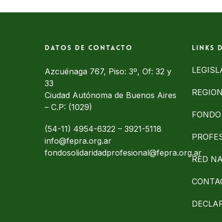
Datos de contacto
Links 
LEGISL
Azcuénaga 767, Piso: 3º, Of: 32 y
33
REGIO
Ciudad Autónoma de Buenos Aires
– C.P: (1029)
FONDO 
(54-11) 4954-6322
–
3921-5118
PROFE
info@fepra.org.ar
fondosolidaridadprofesional@fepra.org.ar
RED N
CONTA
DECLA