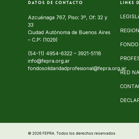
Datos de contacto
Links 
LEGISL
Azcuénaga 767, Piso: 3º, Of: 32 y
33
REGIO
Ciudad Autónoma de Buenos Aires
– C.P: (1029)
FONDO 
(54-11) 4954-6322
–
3921-5118
PROFE
info@fepra.org.ar
fondosolidaridadprofesional@fepra.org.ar
RED N
CONTA
DECLA
© 2026 FEPRA. Todos los derechos reservados