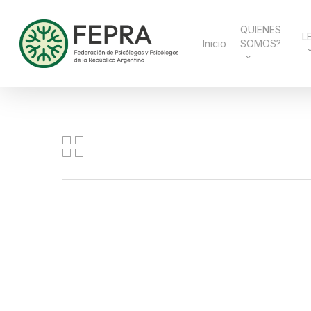
Skip
to
main
QUIENES
L
content
Inicio
SOMOS?