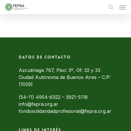
Skip
Men
to
main
search
content
Datos de contacto
Azcuénaga 767, Piso: 3º, Of: 32 y 33
Ciudad Autónoma de Buenos Aires – C.P:
(1029)
(54-11) 4954-6322
–
3921-5118
info@fepra.org.ar
fondosolidaridadprofesional@fepra.org.ar
Links de interés