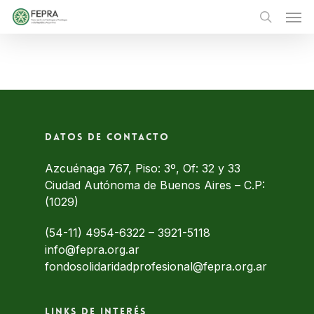
Skip
Men
to
main
search
content
Datos de contacto
Azcuénaga 767, Piso: 3º, Of: 32 y 33
Ciudad Autónoma de Buenos Aires – C.P:
(1029)
(54-11) 4954-6322
–
3921-5118
info@fepra.org.ar
fondosolidaridadprofesional@fepra.org.ar
Links de interés